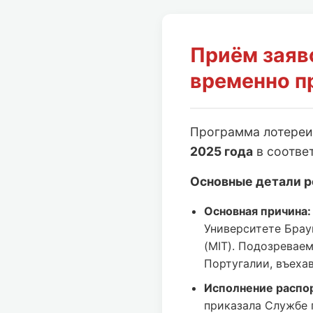
Приём заяв
временно п
Программа лотере
2025 года
в соотве
Основные детали р
Основная причина:
Университете Брау
(MIT). Подозревае
Португалии, въеха
Исполнение распо
приказала Службе 