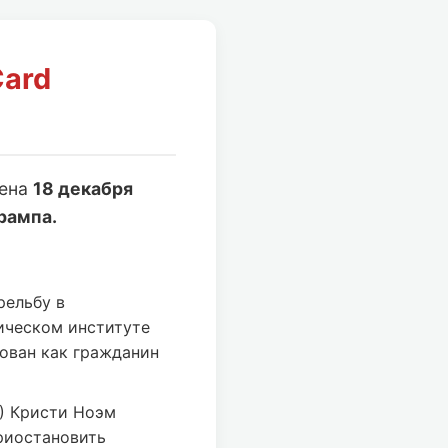
Card
лена
18 декабря
рампа.
рельбу в
ическом институте
ован как гражданин
) Кристи Ноэм
риостановить