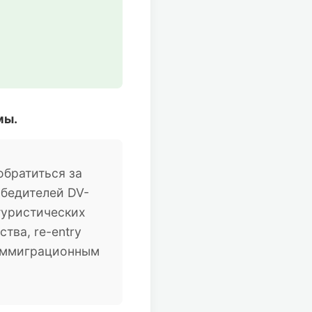
мы.
братиться за
обедителей DV-
туристических
тва, re-entry
 иммиграционным