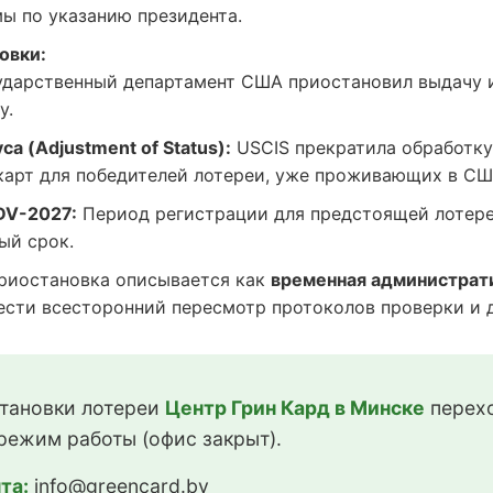
ы по указанию президента.
овки:
дарственный департамент США приостановил выдачу 
у.
а (Adjustment of Status):
USCIS прекратила обработку
карт для победителей лотереи, уже проживающих в СШ
DV-2027:
Период регистрации для предстоящей лотере
ый срок.
иостановка описывается как
временная администрат
сти всесторонний пересмотр протоколов проверки и до
тановки лотереи
Центр Грин Кард в Минске
перехо
режим работы (офис закрыт).
та:
info@greencard.by