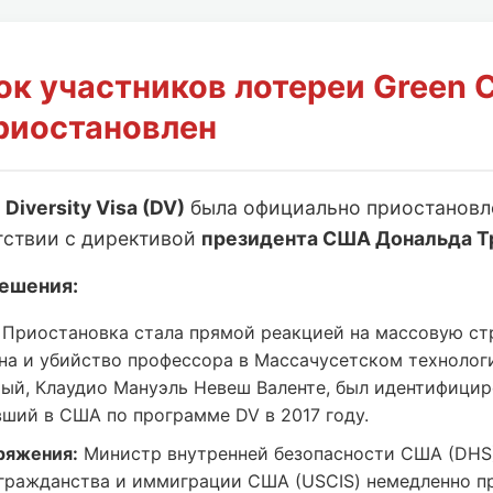
ок участников лотереи Green 
риостановлен
и
Diversity Visa (DV)
была официально приостанов
тствии с директивой
президента США Дональда Т
ешения:
Приостановка стала прямой реакцией на массовую ст
на и убийство профессора в Массачусетском технолог
мый, Клаудио Мануэль Невеш Валенте, был идентифицир
вший в США по программе DV в 2017 году.
ряжения:
Министр внутренней безопасности США (DHS
гражданства и иммиграции США (USCIS) немедленно п