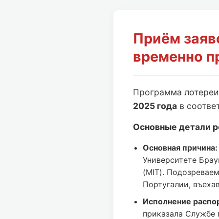
Приём заяв
временно п
Программа лотере
2025 года
в соотве
Основные детали р
Основная причина:
Университете Брау
(MIT). Подозревае
Португалии, въеха
Исполнение распо
приказала Службе 