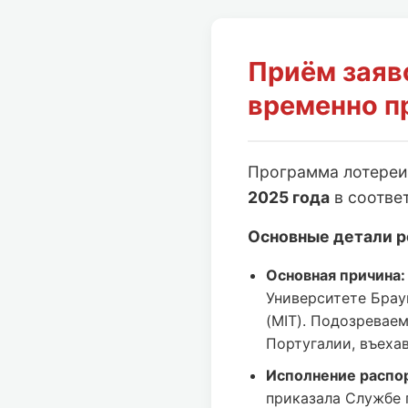
Приём заяв
временно п
Программа лотере
2025 года
в соотве
Основные детали р
Основная причина:
Университете Брау
(MIT). Подозревае
Португалии, въеха
Исполнение распо
приказала Службе 