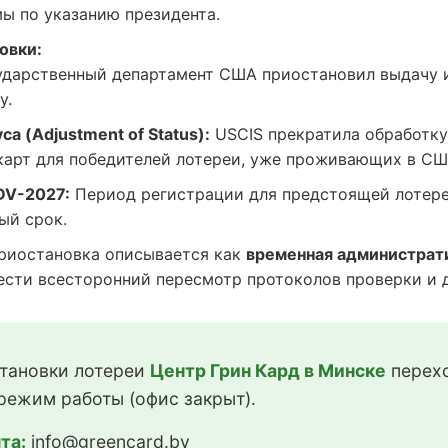
ы по указанию президента.
овки:
дарственный департамент США приостановил выдачу 
у.
а (Adjustment of Status):
USCIS прекратила обработку
карт для победителей лотереи, уже проживающих в СШ
DV-2027:
Период регистрации для предстоящей лотере
ый срок.
иостановка описывается как
временная администрат
сти всесторонний пересмотр протоколов проверки и до
тановки лотереи
Центр Грин Кард в Минске
перехо
режим работы (офис закрыт).
та:
info@greencard.by