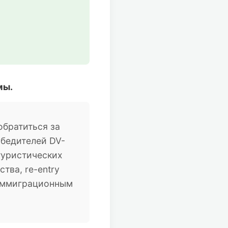
мы.
братиться за
обедителей DV-
туристических
тва, re-entry
 иммиграционным