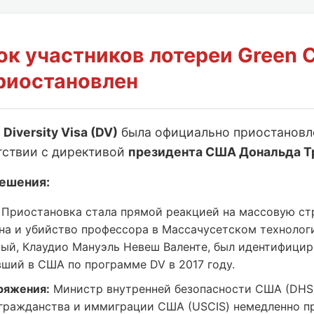
ок участников лотереи Green 
риостановлен
и
Diversity Visa (DV)
была официально приостанов
тствии с директивой
президента США Дональда Т
ешения:
Приостановка стала прямой реакцией на массовую ст
на и убийство профессора в Массачусетском технолог
мый, Клаудио Мануэль Невеш Валенте, был идентифицир
вший в США по программе DV в 2017 году.
ряжения:
Министр внутренней безопасности США (DHS
гражданства и иммиграции США (USCIS) немедленно п