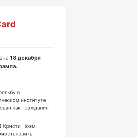
Card
лена
18 декабря
рампа.
рельбу в
ическом институте
ован как гражданин
) Кристи Ноэм
риостановить