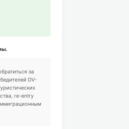
мы.
братиться за
обедителей DV-
туристических
тва, re-entry
 иммиграционным