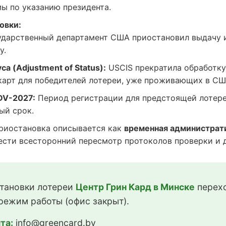
ы по указанию президента.
овки:
дарственный департамент США приостановил выдачу 
у.
а (Adjustment of Status):
USCIS прекратила обработку
карт для победителей лотереи, уже проживающих в СШ
DV-2027:
Период регистрации для предстоящей лотере
ый срок.
иостановка описывается как
временная администрат
сти всесторонний пересмотр протоколов проверки и до
тановки лотереи
Центр Грин Кард в Минске
перехо
режим работы (офис закрыт).
та:
info@greencard.by