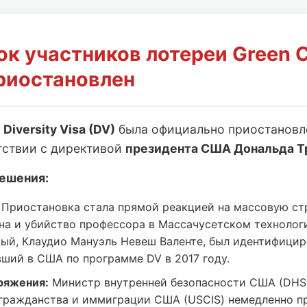
ок участников лотереи Green 
риостановлен
и
Diversity Visa (DV)
была официально приостанов
тствии с директивой
президента США Дональда Т
ешения:
Приостановка стала прямой реакцией на массовую ст
на и убийство профессора в Массачусетском технолог
мый, Клаудио Мануэль Невеш Валенте, был идентифицир
вший в США по программе DV в 2017 году.
ряжения:
Министр внутренней безопасности США (DHS
гражданства и иммиграции США (USCIS) немедленно п