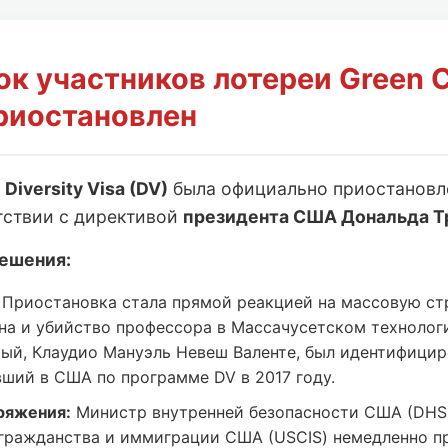
ок участников лотереи Green 
риостановлен
и
Diversity Visa (DV)
была официально приостанов
тствии с директивой
президента США Дональда Т
ешения:
Приостановка стала прямой реакцией на массовую ст
на и убийство профессора в Массачусетском технолог
мый, Клаудио Мануэль Невеш Валенте, был идентифицир
вший в США по программе DV в 2017 году.
ряжения:
Министр внутренней безопасности США (DHS
гражданства и иммиграции США (USCIS) немедленно п