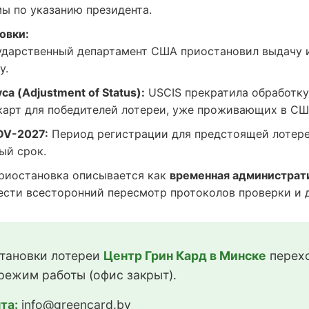
ы по указанию президента.
овки:
дарственный департамент США приостановил выдачу 
у.
а (Adjustment of Status):
USCIS прекратила обработку
карт для победителей лотереи, уже проживающих в СШ
DV-2027:
Период регистрации для предстоящей лотере
ый срок.
иостановка описывается как
временная администрат
сти всесторонний пересмотр протоколов проверки и до
тановки лотереи
Центр Грин Кард в Минске
перехо
режим работы (офис закрыт).
та:
info@greencard.by