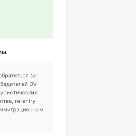
мы.
братиться за
обедителей DV-
туристических
тва, re-entry
 иммиграционным