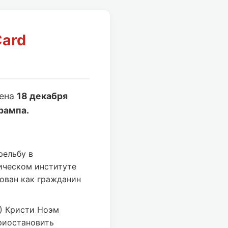
Card
лена
18 декабря
рампа.
рельбу в
ическом институте
ован как гражданин
) Кристи Ноэм
риостановить