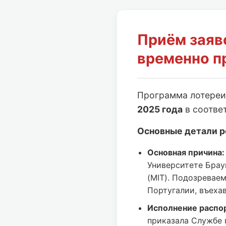
Приём заяв
временно п
Программа лотере
2025 года
в соотве
Основные детали р
Основная причина:
Университете Брау
(MIT). Подозревае
Португалии, въеха
Исполнение распо
приказала Службе 