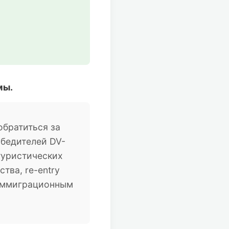
мы.
братиться за
обедителей DV-
туристических
тва, re-entry
 иммиграционным