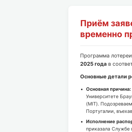
Приём заяв
временно п
Программа лотере
2025 года
в соотве
Основные детали р
Основная причина:
Университете Брау
(MIT). Подозревае
Португалии, въеха
Исполнение распо
приказала Службе 