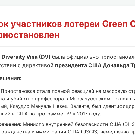
ок участников лотереи Green 
риостановлен
и
Diversity Visa (DV)
была официально приостанов
тствии с директивой
президента США Дональда Т
ешения:
Приостановка стала прямой реакцией на массовую ст
на и убийство профессора в Массачусетском технолог
мый, Клаудио Мануэль Невеш Валенте, был идентифицир
вший в США по программе DV в 2017 году.
ряжения:
Министр внутренней безопасности США (DHS
гражданства и иммиграции США (USCIS) немедленно п