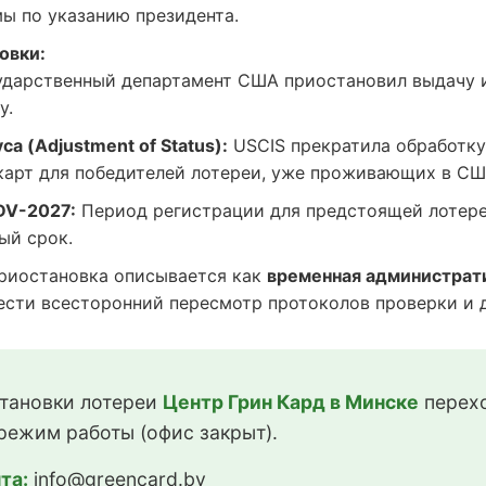
ы по указанию президента.
овки:
дарственный департамент США приостановил выдачу 
у.
а (Adjustment of Status):
USCIS прекратила обработку
карт для победителей лотереи, уже проживающих в СШ
DV-2027:
Период регистрации для предстоящей лотере
ый срок.
иостановка описывается как
временная администрат
сти всесторонний пересмотр протоколов проверки и до
тановки лотереи
Центр Грин Кард в Минске
перехо
режим работы (офис закрыт).
та:
info@greencard.by