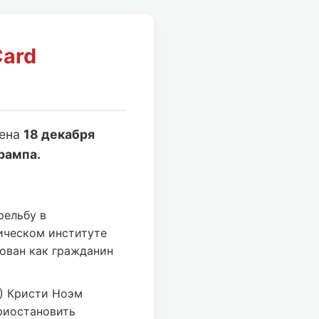
Card
лена
18 декабря
рампа.
рельбу в
ическом институте
ован как гражданин
) Кристи Ноэм
риостановить