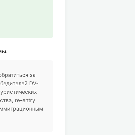
мы.
братиться за
обедителей DV-
туристических
тва, re-entry
 иммиграционным