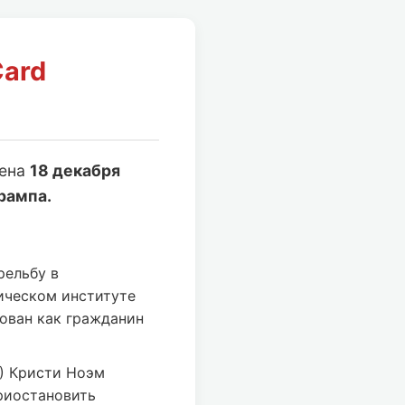
Card
лена
18 декабря
рампа.
рельбу в
ическом институте
ован как гражданин
) Кристи Ноэм
риостановить