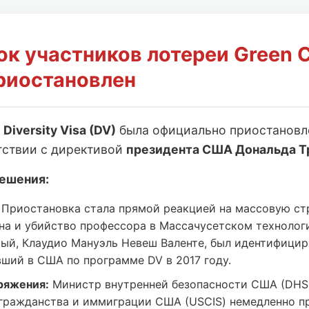
ок участников лотереи Green 
риостановлен
и
Diversity Visa (DV)
была официально приостанов
тствии с директивой
президента США Дональда Т
ешения:
Приостановка стала прямой реакцией на массовую ст
на и убийство профессора в Массачусетском технолог
мый, Клаудио Мануэль Невеш Валенте, был идентифицир
вший в США по программе DV в 2017 году.
ряжения:
Министр внутренней безопасности США (DHS
гражданства и иммиграции США (USCIS) немедленно п