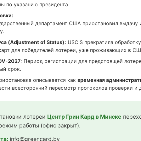
ы по указанию президента.
овки:
дарственный департамент США приостановил выдачу 
у.
а (Adjustment of Status):
USCIS прекратила обработку
карт для победителей лотереи, уже проживающих в СШ
DV-2027:
Период регистрации для предстоящей лотере
ый срок.
иостановка описывается как
временная администрат
сти всесторонний пересмотр протоколов проверки и до
тановки лотереи
Центр Грин Кард в Минске
перехо
режим работы (офис закрыт).
та:
info@greencard.by