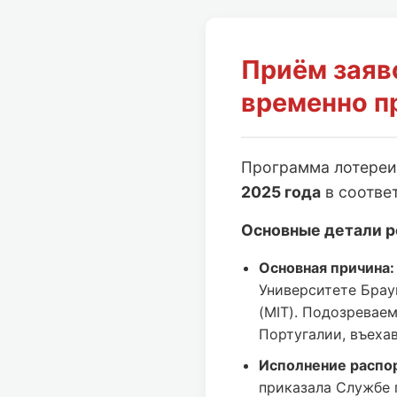
Приём заяв
временно п
Программа лотере
2025 года
в соотве
Основные детали р
Основная причина:
Университете Брау
(MIT). Подозревае
Португалии, въеха
Исполнение распо
приказала Службе 