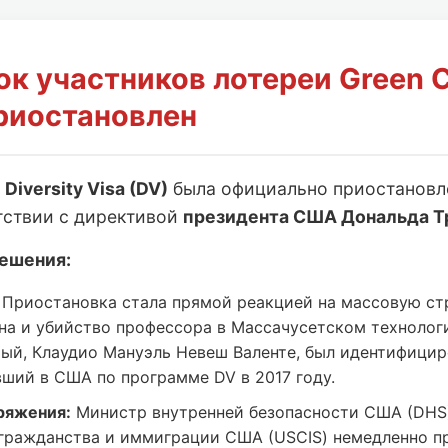
ок участников лотереи Green 
риостановлен
и
Diversity Visa (DV)
была официально приостанов
тствии с директивой
президента США Дональда Т
ешения:
Приостановка стала прямой реакцией на массовую ст
на и убийство профессора в Массачусетском технолог
мый, Клаудио Мануэль Невеш Валенте, был идентифицир
вший в США по программе DV в 2017 году.
ряжения:
Министр внутренней безопасности США (DHS
гражданства и иммиграции США (USCIS) немедленно п