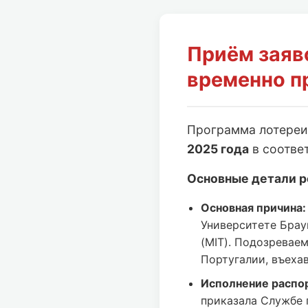
Приём заяв
временно п
Программа лотере
2025 года
в соотве
Основные детали р
Основная причина:
Университете Брау
(MIT). Подозревае
Португалии, въеха
Исполнение распо
приказала Службе 