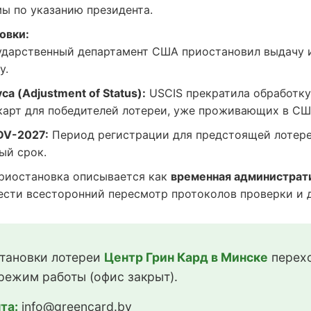
ы по указанию президента.
овки:
дарственный департамент США приостановил выдачу 
у.
а (Adjustment of Status):
USCIS прекратила обработку
карт для победителей лотереи, уже проживающих в СШ
DV-2027:
Период регистрации для предстоящей лотере
ый срок.
иостановка описывается как
временная администрат
сти всесторонний пересмотр протоколов проверки и до
тановки лотереи
Центр Грин Кард в Минске
перехо
режим работы (офис закрыт).
та:
info@greencard.by