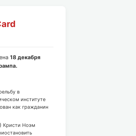
Card
лена
18 декабря
рампа.
рельбу в
ическом институте
ован как гражданин
) Кристи Ноэм
риостановить