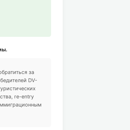
мы.
братиться за
обедителей DV-
туристических
тва, re-entry
 иммиграционным