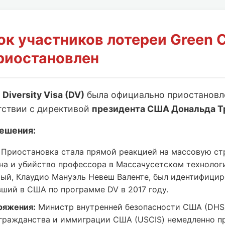
ок участников лотереи Green 
риостановлен
и
Diversity Visa (DV)
была официально приостанов
тствии с директивой
президента США Дональда Т
ешения:
Приостановка стала прямой реакцией на массовую ст
на и убийство профессора в Массачусетском технолог
мый, Клаудио Мануэль Невеш Валенте, был идентифицир
вший в США по программе DV в 2017 году.
ряжения:
Министр внутренней безопасности США (DHS
гражданства и иммиграции США (USCIS) немедленно п