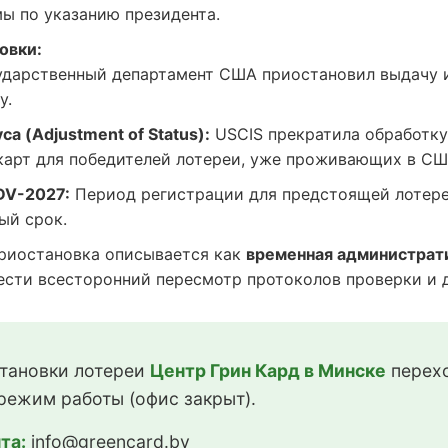
ы по указанию президента.
овки:
дарственный департамент США приостановил выдачу 
у.
а (Adjustment of Status):
USCIS прекратила обработку
карт для победителей лотереи, уже проживающих в СШ
DV-2027:
Период регистрации для предстоящей лотере
ый срок.
иостановка описывается как
временная администрат
сти всесторонний пересмотр протоколов проверки и до
тановки лотереи
Центр Грин Кард в Минске
перехо
режим работы (офис закрыт).
та:
info@greencard.by