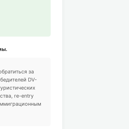
мы.
братиться за
обедителей DV-
туристических
тва, re-entry
 иммиграционным