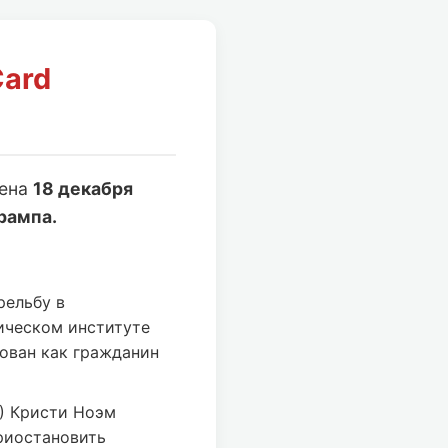
Card
лена
18 декабря
рампа.
рельбу в
ическом институте
ован как гражданин
) Кристи Ноэм
риостановить