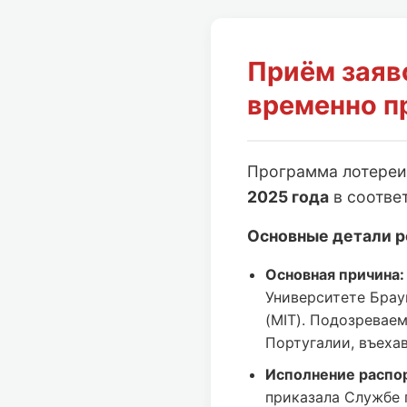
Приём заяв
временно п
Программа лотере
2025 года
в соотве
Основные детали р
Основная причина:
Университете Брау
(MIT). Подозревае
Португалии, въеха
Исполнение распо
приказала Службе 