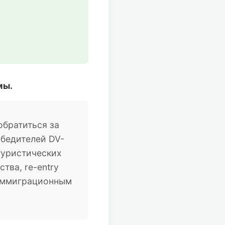
мы.
братиться за
обедителей DV-
туристических
тва, re-entry
 иммиграционным