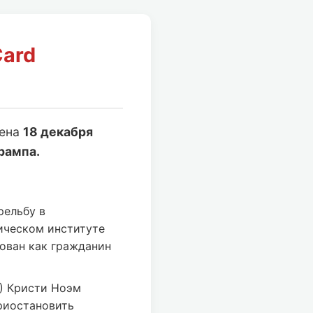
Card
лена
18 декабря
рампа.
рельбу в
ическом институте
ован как гражданин
) Кристи Ноэм
риостановить