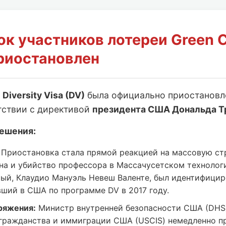
ок участников лотереи Green 
риостановлен
и
Diversity Visa (DV)
была официально приостанов
тствии с директивой
президента США Дональда Т
ешения:
Приостановка стала прямой реакцией на массовую ст
на и убийство профессора в Массачусетском технолог
мый, Клаудио Мануэль Невеш Валенте, был идентифицир
вший в США по программе DV в 2017 году.
ряжения:
Министр внутренней безопасности США (DHS
гражданства и иммиграции США (USCIS) немедленно п