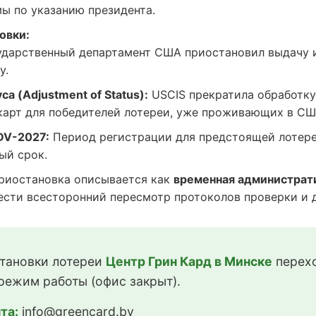
ы по указанию президента.
овки:
дарственный департамент США приостановил выдачу 
у.
а (Adjustment of Status):
USCIS прекратила обработку
карт для победителей лотереи, уже проживающих в СШ
DV-2027:
Период регистрации для предстоящей лотере
ый срок.
иостановка описывается как
временная администрат
сти всесторонний пересмотр протоколов проверки и до
тановки лотереи
Центр Грин Кард в Минске
перехо
режим работы (офис закрыт).
та:
info@greencard.by