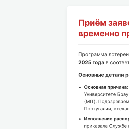
Приём заяв
временно п
Программа лотере
2025 года
в соотве
Основные детали р
Основная причина:
Университете Брау
(MIT). Подозревае
Португалии, въеха
Исполнение распо
приказала Службе 