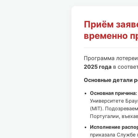
Приём заяв
временно п
Программа лотере
2025 года
в соотве
Основные детали р
Основная причина:
Университете Брау
(MIT). Подозревае
Португалии, въеха
Исполнение распо
приказала Службе 