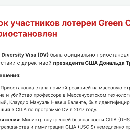
ок участников лотереи Green 
риостановлен
и
Diversity Visa (DV)
была официально приостанов
тствии с директивой
президента США Дональда Т
ешения:
Приостановка стала прямой реакцией на массовую ст
на и убийство профессора в Массачусетском технолог
мый, Клаудио Мануэль Невеш Валенте, был идентифицир
вший в США по программе DV в 2017 году.
ряжения:
Министр внутренней безопасности США (DHS
гражданства и иммиграции США (USCIS) немедленно п