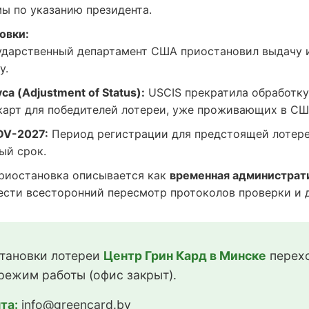
ы по указанию президента.
овки:
дарственный департамент США приостановил выдачу 
у.
а (Adjustment of Status):
USCIS прекратила обработку
карт для победителей лотереи, уже проживающих в СШ
DV-2027:
Период регистрации для предстоящей лотере
ый срок.
иостановка описывается как
временная администрат
сти всесторонний пересмотр протоколов проверки и до
тановки лотереи
Центр Грин Кард в Минске
перехо
режим работы (офис закрыт).
та:
info@greencard.by