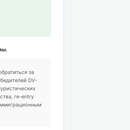
мы.
братиться за
обедителей DV-
туристических
тва, re-entry
 иммиграционным