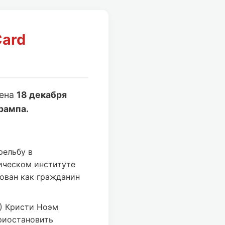
Card
лена
18 декабря
рампа.
рельбу в
ическом институте
ован как гражданин
) Кристи Ноэм
риостановить