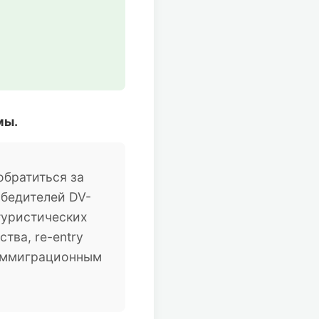
мы.
братиться за
обедителей DV-
туристических
тва, re-entry
 иммиграционным