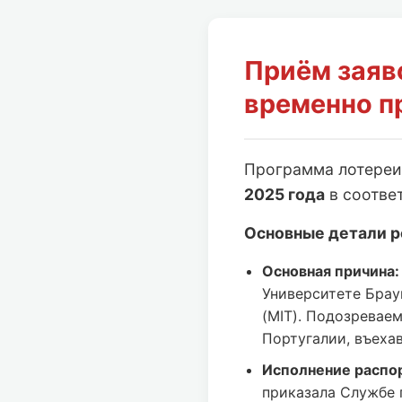
Приём заяв
временно п
Программа лотере
2025 года
в соотве
Основные детали р
Основная причина:
Университете Брау
(MIT). Подозревае
Португалии, въеха
Исполнение распо
приказала Службе 