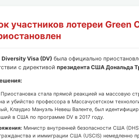
ок участников лотереи Green 
риостановлен
и
Diversity Visa (DV)
была официально приостанов
тствии с директивой
президента США Дональда Т
ешения:
Приостановка стала прямой реакцией на массовую ст
на и убийство профессора в Массачусетском технолог
мый, Клаудио Мануэль Невеш Валенте, был идентифицир
вший в США по программе DV в 2017 году.
ряжения:
Министр внутренней безопасности США (DHS
гражданства и иммиграции США (USCIS) немедленно п