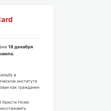
Card
лена
18 декабря
рампа.
рельбу в
ическом институте
ован как гражданин
) Кристи Ноэм
риостановить