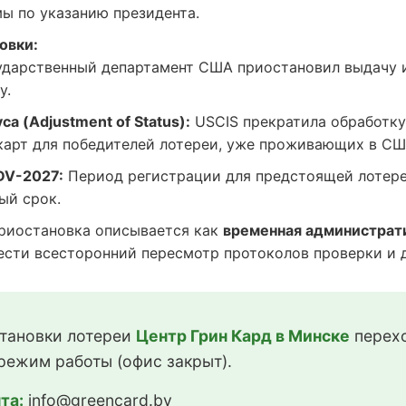
ы по указанию президента.
овки:
дарственный департамент США приостановил выдачу 
у.
а (Adjustment of Status):
USCIS прекратила обработку
карт для победителей лотереи, уже проживающих в СШ
DV-2027:
Период регистрации для предстоящей лотере
ый срок.
иостановка описывается как
временная администрат
сти всесторонний пересмотр протоколов проверки и до
тановки лотереи
Центр Грин Кард в Минске
перехо
режим работы (офис закрыт).
та:
info@greencard.by