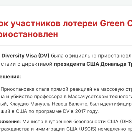
ок участников лотереи Green 
риостановлен
и
Diversity Visa (DV)
была официально приостанов
тствии с директивой
президента США Дональда Т
ешения:
Приостановка стала прямой реакцией на массовую ст
на и убийство профессора в Массачусетском технолог
мый, Клаудио Мануэль Невеш Валенте, был идентифицир
вший в США по программе DV в 2017 году.
ряжения:
Министр внутренней безопасности США (DHS
гражданства и иммиграции США (USCIS) немедленно п