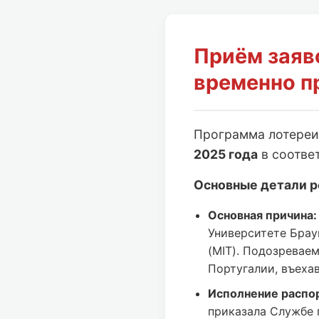
Приём заяв
временно п
Программа лотере
2025 года
в соотве
Основные детали р
Основная причина:
Университете Брау
(MIT). Подозревае
Португалии, въеха
Исполнение распо
приказала Службе 