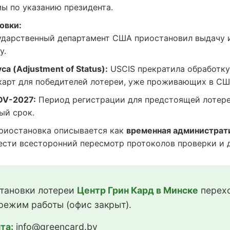
ы по указанию президента.
овки:
дарственный департамент США приостановил выдачу 
у.
а (Adjustment of Status):
USCIS прекратила обработку
карт для победителей лотереи, уже проживающих в СШ
DV-2027:
Период регистрации для предстоящей лотере
ый срок.
иостановка описывается как
временная администрат
сти всесторонний пересмотр протоколов проверки и до
тановки лотереи
Центр Грин Кард в Минске
перехо
режим работы (офис закрыт).
та:
info@greencard.by