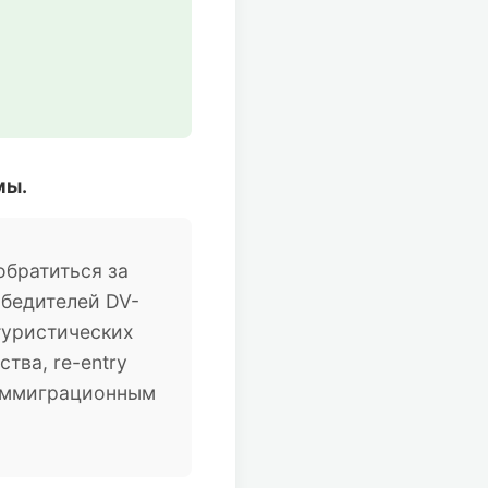
мы.
братиться за
обедителей DV-
туристических
тва, re-entry
 иммиграционным