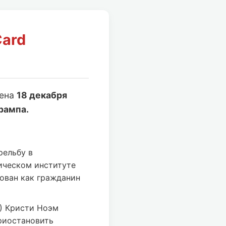
Card
лена
18 декабря
рампа.
рельбу в
ическом институте
ован как гражданин
) Кристи Ноэм
риостановить